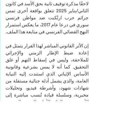
لاحقًا مذكرة توقيف ثانية بحق الأسد في كانون 
الثاني/يناير 2025 تتعلق بواقعة أخرى تمس 
جرائم حرب ارتُكبت ضد مواطن فرنسي 
سوري في درعا عام 2017، ما يعكس استمرار 
النهج القضائي الفرنسي في متابعة هذا الملف.
إن الأثر القانوني المباشر لهذا القرار يتمثل في 
إعادة ضبط الإطار الزمني والإجرائي 
للملاحقة، وليس في إسقاط التهم أو غلق 
التحقيق. كما أنه لا يمس بشرعية وقانونية 
الأساس الإثباتي الذي استندت إليه النيابة 
العامة، والذي يشمل أدلة جنائية مستقلة من 
شهادات شهود، وأشرطة فيديو، وتحليلات 
مخبرية، وسلسلة قيادة تُنسب مباشرة إلى 
الأسد بصفته القائد الأعلى للجيش السوري 
آنذاك، ما يضعه، على الأقل من الناحية 
القانونية، في موقع المتواطئ أو المحرّض أو 
المنفّذ ضمن التسلسل القيادي.