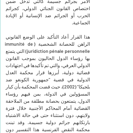
الأمر بجرائم جسيمة كالتي تدخل ضمن 
اختصاص القانون الجنائي الدولي، كجرائم 
الحرب أو الجرائم ضد الإنسانية أو الإبادة 
الجماعية.
هذا القرار أعاد التأكيد على الوضع القانوني 
الراهن للحصانة الشخصية (immunité de 
juridiction pénale personnelle) التي يتمتع 
بها رؤساء الدول الحاليون بموجب القانون 
الدولي العرفي، والتي تم تأكيدها في اجتهادات 
قضائية دولية، أبرزها قرار محكمة العدل 
الدولية في قضية "جمهورية الكونغو ضد 
بلجيكا" (2002)، حيث قضت المحكمة بأن كبار 
المسؤولين في الدولة، بمن فيهم رؤساء 
الدول، يتمتعون بحصانة مطلقة من الملاحقة 
القضائية أمام المحاكم الأجنبية خلال فترة 
ولايتهم، دون استثناء حتى في حالة الاشتباه 
بارتكابهم جرائم دولية جسيمة. وقد تبنت 
محكمة النقض الفرنسية هذا التفسير دون 