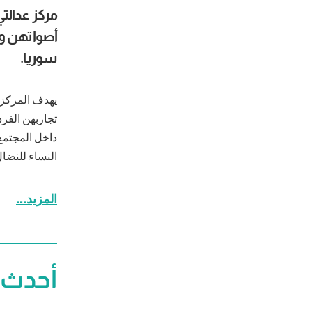
مركز عدال
أصواتهن وخب
سوريا.
يهدف المركز 
تجاربهن الفر
داخل المجتمع
النساء للنضال 
المزيد..
.
أحدث 