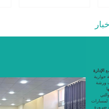
بار
مع
الإدارة
 حوارية
 ورشة
ا
التي
 لمسارات
ة، ضرورة