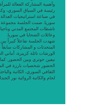
وأهمية المشاركة الفعالة للمرأة
رئيسة في السياق السوري، وك
في صناعة استراتيجيات العدالة
سوريا. ضمت الجلسة مجموعة 
ناشطات المجتمع المدني وناجيا
وعائلات الضحايا في سوريا.
شهدت الجلسة تفاعلاً كبيراً بين
المتحدثات و المشاركات سابقاً 
الورشات نائلة كزيبرة، أماني ال
نيفين حوتري وبين الحضور. كما
الحضور شخصيات بارزة في ال
الثقافي السوري، الكاتبة والباحث
لحام والكاتبة الروائية نور الجند