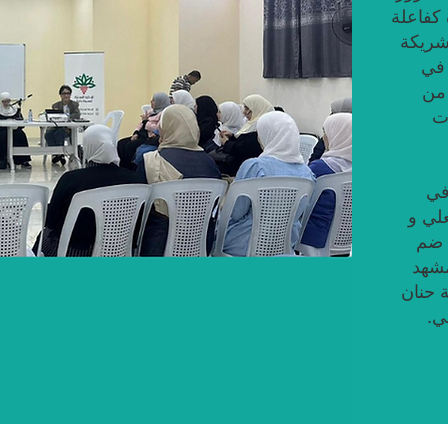
 كفاعلة
شريكة
 في
من
ت
في
علي و
 ضم
مشهد
ة حنان
لي.