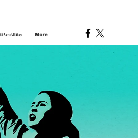
More
مقالات\تقا