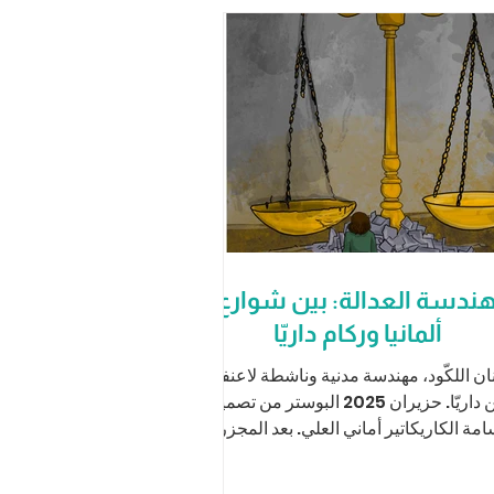
ندسة العدالة: بين شوارع
ألمانيا وركام داريّا
ان اللكّود، مهندسة مدنية وناشطة لاعنفية
من داريّا. حزيران 2025 البوستر من تصميم
مة الكاريكاتير أماني العلي. بعد المجزرة،
خرجتُ من...