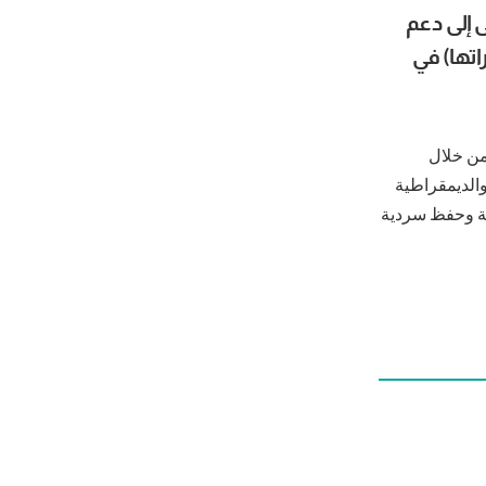
 إلى دعم
اتها) في
من خلال
والديمقراطية
لية وحفظ سردية