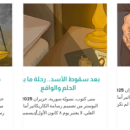
بعد سقوط الأسد.. رحلة ما بين
ه
الحلم والواقع
تياما كورديلو، ناشطة سورية. حزيران 2025
ير أماني
منى كتوب، نسويّة سورية. حزيران 2025
حن
 لم تكن
البوستر من تصميم رسامة الكاريكاتير أماني
العلي. لا يعتبر يوم ٨ كانون الأول/ديسمبر
رسا
٢٠٢٤ يوماً مفصلياً...